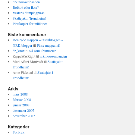
nrk.no/osenbanden
Boikott eller ikke?
Vestens dumpingplass
Skattejakt i Trondheim!
Piratkopier for millioner
Siste kommentarer
Den røde mappen – Osenbloggen –
NRK-blogger
til
Få se mappa mi!
dr_knox
til
Så som i himmelen
ZappaWasRight
til
nrk.no/osenbanden
Mari Aftret Mørtvedt
til
Skattejakt i
Trondheim!
Arne Flekstad
til
Skattejakt i
Trondheim!
Arkiv
mars 2008
februar 2008
januar 2008
desember 2007
november 2007
Kategorier
Forbruk