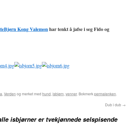
iteBjørn Kong Valemon
har tenkt å jafse i seg Fido og
ia
,
Verden
og merket med
hund
,
isbjørn
,
venner
. Bokmerk
permalenken
.
Dub i dub
→
alle isbjørner er tvekjønnede selspisende