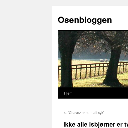
Osenbloggen
Hjem
Hopp
til
←
"Chavez er mentalt syk"
innhold
Ikke alle isbjørner er