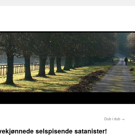
Dub i dub
→
 tvekjønnede selspisende satanister!