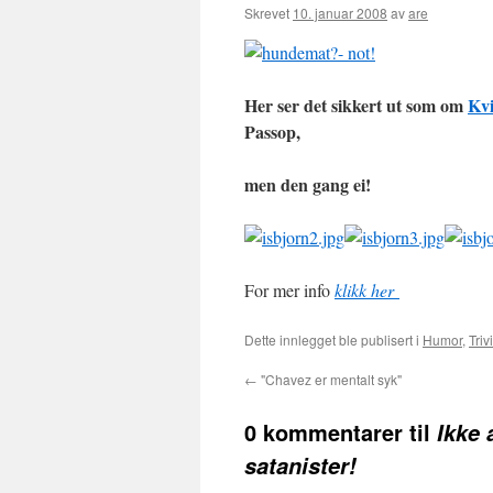
Skrevet
10. januar 2008
av
are
Her ser det sikkert ut som om
Kv
Passop,
men den gang ei!
For mer info
klikk her
Dette innlegget ble publisert i
Humor
,
Triv
←
"Chavez er mentalt syk"
0 kommentarer til
Ikke 
satanister!