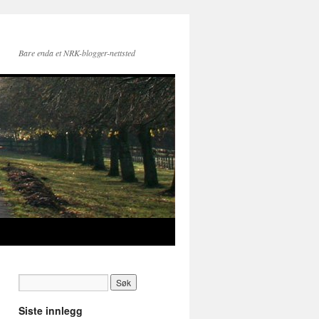
Bare enda et NRK-blogger-nettsted
Siste innlegg