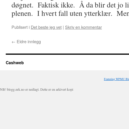
døgnet. Faktisk ikke. Å da blir det jo lit
plenen. I hvert fall uten ytterklær. Men
Publisert i
Det beste jeg vet
|
Skriv en kommentar
←
Eldre innlegg
Cashweb
Featuring WPMU Blo
NB! blogg.nrk.no er nedlagt. Dette er en arkivert kopi