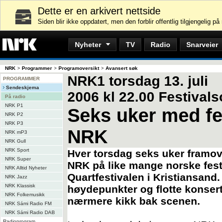
Dette er en arkivert nettside
Siden blir ikke oppdatert, men den forblir offentlig tilgjengelig på 
Nyheter
TV
Radio
Snarveier
NRK
Programmer
Programoversikt
Avansert søk
>
>
>
NRK1 torsdag 13. juli
PROGRAMMER
Sendeskjema
2006 kl 22.00 Festival
På radio
NRK P1
Seks uker med f
NRK P2
NRK P3
NRK
NRK mP3
NRK Gull
NRK Sport
Hver torsdag seks uker framov
NRK Super
NRK på like mange norske festi
NRK Alltid Nyheter
Quartfestivalen i Kristiansand. 
NRK Jazz
NRK Klassisk
høydepunkter og flotte konser
NRK Folkemusikk
nærmere kikk bak scenen.
NRK Sámi Radio FM
NRK Sámi Radio DAB
Radioprogram