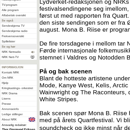
Lydverket-redaksjonen og NRKs k
TV-program
festivalsendingene seg imellom,
Alle program
først ut med rapporten fra Quart.
Alfabetisk oversikt
Se også
den siste sendingen som er fra Ø
Sendeskjema TV
august. Mona B. Riise er progra
Sendeskjema radio
Frekvensoversikt
Spillelister
De fire torsdagene i mellom tar 
Se og hør
Førde internasjonale folkemusikk
NRK Nettradio
stemnet i Valdres og Notodden Bl
NRK Nett-TV
INFORMASJON
På og bak scenen
Kontakt NRK
Blant de hotteste artistene unde
Om NRK
Hjelp
Mode, Kanye West, Kelis, Arctic
Kringkastings- orkestret
Wainwright og The Raconteurs, de
NRK Drama
White Stripes.
Lisens
Presse
Annonseinfo
Bak scenen spør Mona B. Riise 
Ledige stillinger
med på årets Quartfestival. Vi 
About NRK
Ansvarlig redaktør:
soundcheck og ikke minst når de h
Thor Gjermund Eriksen