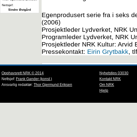
Nettsjef:
Sindre Østgård
Egenprodusert serie fra i seks 
(2006)
Prosjektleder Lydverket, NRK U
Programleder Lydverket, NRK Un
Prosjektleder NRK Kultur: Arvid
Pressekontakt:
Eirin Grytbakk
, 
Opphavsrett NRK © 2014
Nyhetstips 03030
Nettsjef:
Frank Gander (konst.)
Kontakt NRK
Ansvarlig redaktør:
Thor Gjermund Eriksen
Om NRK
Hjelp