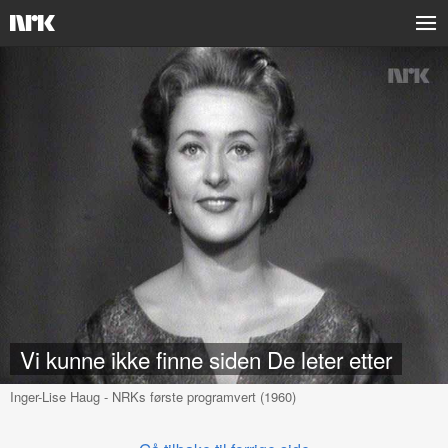
NRK
Vi kunne ikke finne siden De leter etter
Inger-Lise Haug
- NRKs første
programvert (1960)