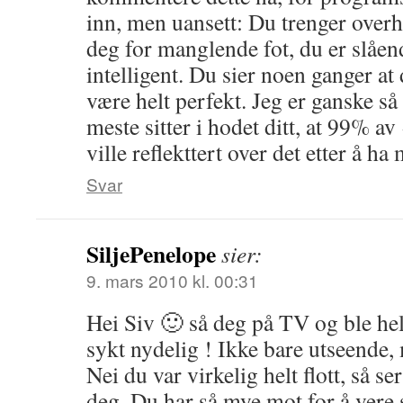
inn, men uansett: Du trenger over
deg for manglende fot, du er slåe
intelligent. Du sier noen ganger at 
være helt perfekt. Jeg er ganske så
meste sitter i hodet ditt, at 99% a
ville reflekttert over det etter å ha
Svar
SiljePenelope
sier:
9. mars 2010 kl. 00:31
Hei Siv 🙂 så deg på TV og ble hel
sykt nydelig ! Ikke bare utseende,
Nei du var virkelig helt flott, så ser
deg. Du har så mye mot for å vere