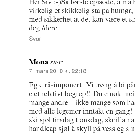
Hei Siv ;-)Så første episode, å må 
virkelig et skikkelig stå på humør, g
med sikkerhet at det kan være et slit 
deg /dere.
Svar
Mona
sier:
7. mars 2010 kl. 22:18
Eg e rå-imponert! Vi trøng å bi p
e et relativt begrep!! Du e nok me
mange andre – ikke mange som hadd
med alle legemer inntakt en gang!
ski sjøl tirsdag t onsdag, skoilla 
handicap sjøl å skyll på vess eg si