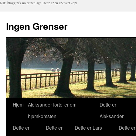
NB! blogg.nrk.no er nedlagt. Dette er en arkivert kopi
Ingen Grenser
Hjem
Aleksander forteller om
Dette er
Hopp
hjemkomsten
Aleksander
til
Dette er
Dette er
Dette er Lars
Dette er
innhold