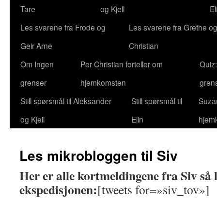
Tare
og Kjell
El
Les svarene fra Frode og
Les svarene fra Grethe og
Geir Arne
Christian
Om Ingen
Per Christian forteller om
Quiz
grenser
hjemkomsten
gren
Still spørsmål til Aleksander
Still spørsmål til
Suzan
og Kjell
Elin
hjem
Les mikrobloggen til Siv
Her er alle kortmeldingene fra Siv så 
ekspedisjonen:
[tweets for=»siv_tov»]