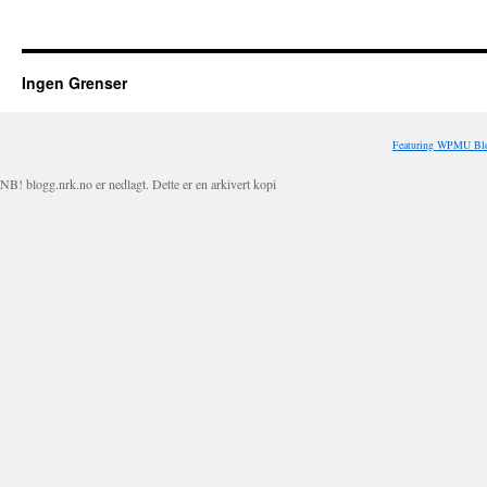
Ingen Grenser
Featuring WPMU Blo
NB! blogg.nrk.no er nedlagt. Dette er en arkivert kopi