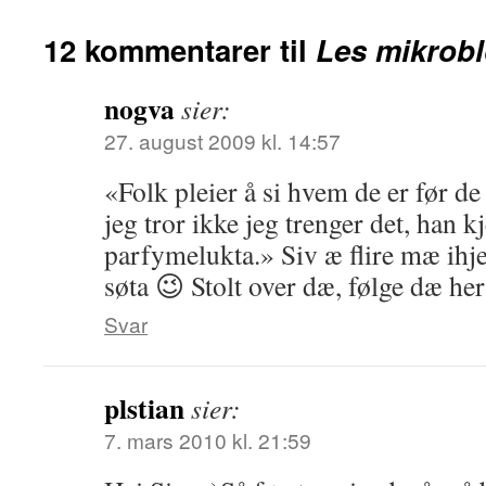
12 kommentarer til
Les mikrobl
nogva
sier:
27. august 2009 kl. 14:57
«Folk pleier å si hvem de er før de
jeg tror ikke jeg trenger det, han 
parfymelukta.» Siv æ flire mæ ihjel
søta 😉 Stolt over dæ, følge dæ her 
Svar
plstian
sier:
7. mars 2010 kl. 21:59