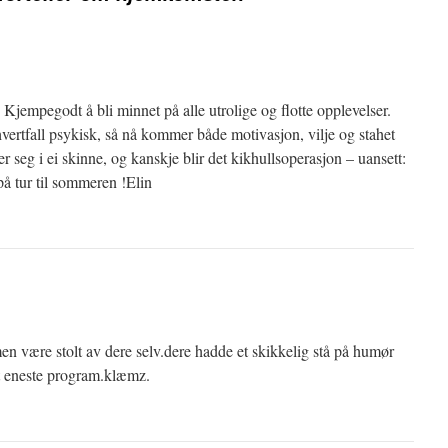
! Kjempegodt å bli minnet på alle utrolige og flotte opplevelser.
hvertfall psykisk, så nå kommer både motivasjon, vilje og stahet
r seg i ei skinne, og kanskje blir det kikhullsoperasjon – uansett:
 på tur til sommeren !Elin
en være stolt av dere selv.dere hadde et skikkelig stå på humør
t eneste program.klæmz.