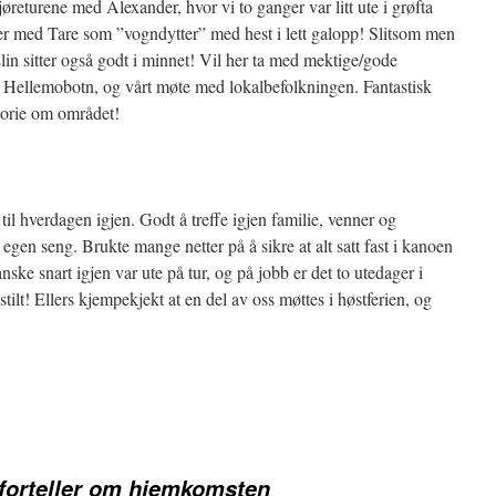
øreturene med Alexander, hvor vi to ganger var litt ute i grøfta
er med Tare som ”vogndytter” med hest i lett galopp! Slitsom men
Elin sitter også godt i minnet! Vil her ta med mektige/gode
t Hellemobotn, og vårt møte med lokalbefolkningen. Fantastisk
storie om området!
l hverdagen igjen. Godt å treffe igjen familie, venner og
 egen seng. Brukte mange netter på å sikre at alt satt fast i kanoen
ganske snart igjen var ute på tur, og på jobb er det to utedager i
dsstilt! Ellers kjempekjekt at en del av oss møttes i høstferien, og
 forteller om hjemkomsten