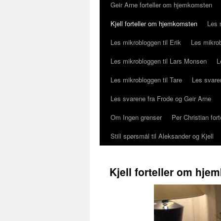
Geir Arne forteller om hjemkomsten
Kjell forteller om hjemkomsten
Les 
Les mikrobloggen til Erik
Les mikrob
Les mikrobloggen til Lars Monsen
L
Les mikrobloggen til Tare
Les svaren
Les svarene fra Frode og Geir Arne
Om Ingen grenser
Per Christian fo
Still spørsmål til Aleksander og Kjell
Kjell forteller om hj