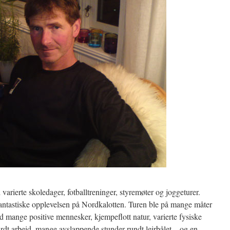
varierte skoledager, fotballtreninger, styremøter og joggeturer.
antastiske opplevelsen på Nordkalotten. Turen ble på mange måter
d mange positive mennesker, kjempeflott natur, varierte fysiske
ardt arbeid, mange avslappende stunder rundt leirbålet – og en