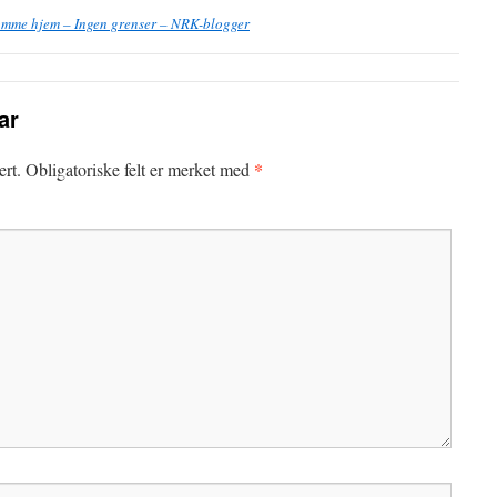
komme hjem – Ingen grenser – NRK-blogger
ar
*
ert.
Obligatoriske felt er merket med