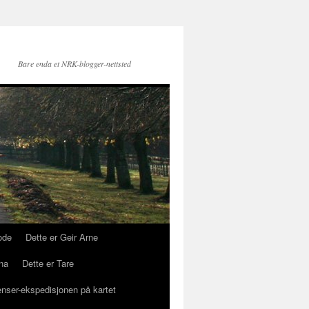
Bare enda et NRK-blogger-nettsted
ode
Dette er Geir Arne
na
Dette er Tare
enser-ekspedisjonen på kartet