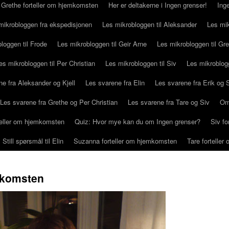
Grethe forteller om hjemkomsten
Her er deltakerne i Ingen grenser!
Ing
mikrobloggen fra ekspedisjonen
Les mikrobloggen til Aleksander
Les mik
loggen til Frode
Les mikrobloggen til Geir Arne
Les mikrobloggen til Gr
es mikrobloggen til Per Christian
Les mikrobloggen til Siv
Les mikroblog
e fra Aleksander og Kjell
Les svarene fra Elin
Les svarene fra Erik og
Les svarene fra Grethe og Per Christian
Les svarene fra Tare og Siv
Om
rteller om hjemkomsten
Quiz: Hvor mye kan du om Ingen grenser?
Siv f
Still spørsmål til Elin
Suzanna forteller om hjemkomsten
Tare fortelle
emkomsten