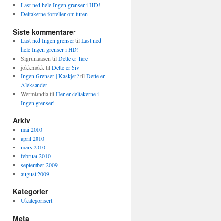
Last ned hele Ingen grenser i HD!
Deltakerne forteller om turen
Siste kommentarer
Last ned Ingen grenser
til
Last ned
hele Ingen grenser i HD!
Sigruntaasen
til
Dette er Tare
jokkmokk
til
Dette er Siv
Ingen Grenser | Kaskjer?
til
Dette er
Aleksander
Wermlandia
til
Her er deltakerne i
Ingen grenser!
Arkiv
mai 2010
april 2010
mars 2010
februar 2010
september 2009
august 2009
Kategorier
Ukategorisert
Meta