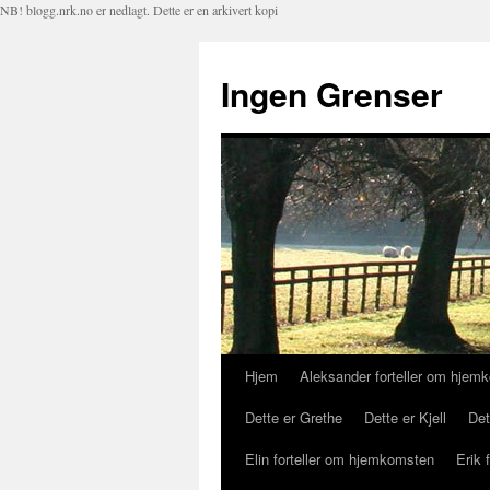
NB! blogg.nrk.no er nedlagt. Dette er en arkivert kopi
Ingen Grenser
Hjem
Aleksander forteller om hjem
Hopp
Dette er Grethe
Dette er Kjell
Det
til
Elin forteller om hjemkomsten
Erik 
innhold