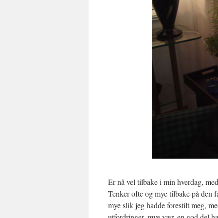
Er nå vel tilbake i min hverdag, med 
Tenker ofte og mye tilbake på den f
mye slik jeg hadde forestilt meg, me
utfordringer, mye vær, en god del h