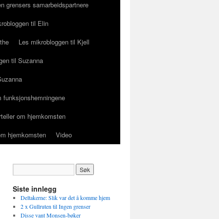
en grensers samarbeidspartnere
robloggen til Elin
ethe
Les mikrobloggen til Kjell
gen til Suzanna
 Suzanna
 funksjonshemningene
orteller om hjemkomsten
r om hjemkomsten
Video
Siste innlegg
Deltakerne: Slik var det å komme hjem
2 x Gullruten til Ingen grenser
Disse vant Monsen-bøker