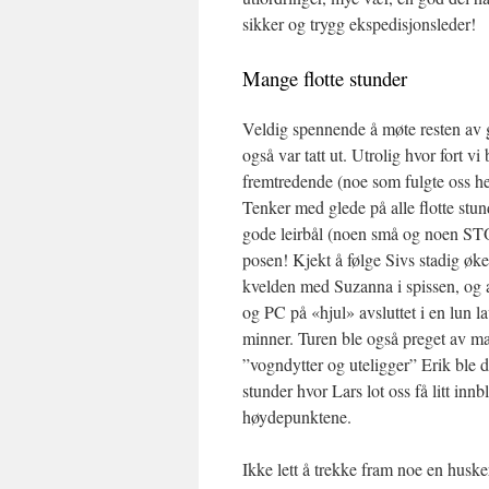
sikker og trygg ekspedisjonsleder!
Mange flotte stunder
Veldig spennende å møte resten av g
også var tatt ut. Utrolig hvor fort 
fremtredende (noe som fulgte oss he
Tenker med glede på alle flotte stun
gode leirbål (noen små og noen STO
posen! Kjekt å følge Sivs stadig øk
kvelden med Suzanna i spissen, og 
og PC på «hjul» avsluttet i en lun l
minner. Turen ble også preget av 
”vogndytter og uteligger” Erik ble d
stunder hvor Lars lot oss få litt in
høydepunktene.
Ikke lett å trekke fram noe en huske