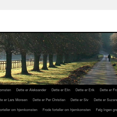
komsten
Dette er Aleksander
Dette er Elin
Dette er Erik
Dette er Fr
te er Lars Monsen
Dette er Per Christian
Dette er Siv
Dette er Suzan
forteller om hjemkomsten
Frode forteller om hjemkomsten
Følg Ingen gr