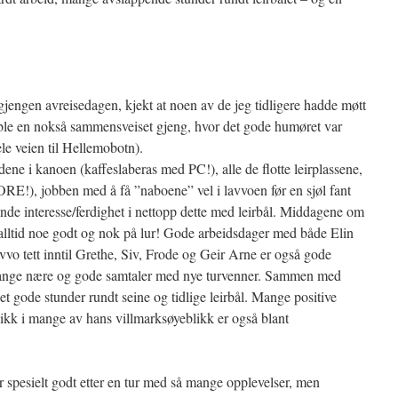
jengen avreisedagen, kjekt at noen av de jeg tidligere hadde møtt
vi ble en nokså sammensveiset gjeng, hvor det gode humøret var
le veien til Hellemobotn).
dene i kanoen (kaffeslaberas med PC!), alle de flotte leirplassene,
RE!), jobben med å få ”naboene” vel i lavvoen før en sjøl fant
ende interesse/ferdighet i nettopp dette med leirbål. Middagene om
alltid noe godt og nok på lur! Gode arbeidsdager med både Elin
avvo tett inntil Grethe, Siv, Frode og Geir Arne er også gode
mange nære og gode samtaler med nye turvenner. Sammen med
et gode stunder rundt seine og tidlige leirbål. Mange positive
nblikk i mange av hans villmarksøyeblikk er også blant
r spesielt godt etter en tur med så mange opplevelser, men