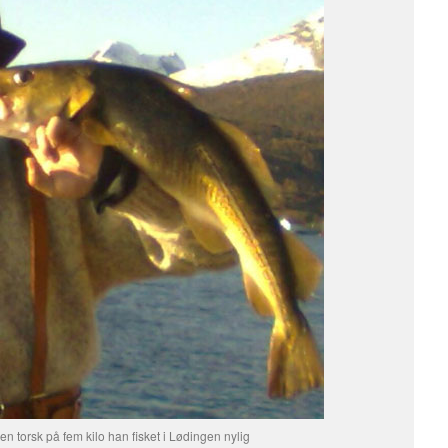
n torsk på fem kilo han fisket i Lødingen nylig