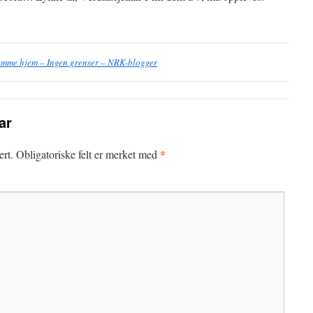
komme hjem – Ingen grenser – NRK-blogger
ar
*
ert.
Obligatoriske felt er merket med