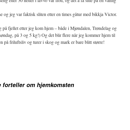
ng etter 30 netter i lavvo var flott, og det å få sitte på en vanlig
 og jeg var faktisk sliten etter en times gåtur med bikkja Victor.
og på fjellet etter jeg kom hjem – både i Mjøndalen, Trøndelag og
søndag, på 3 og 5 kg!) Og det blir flere når jeg kommer hjem til
 på friluftsliv og turer i skog og mark er bare blitt større!
 forteller om hjemkomsten