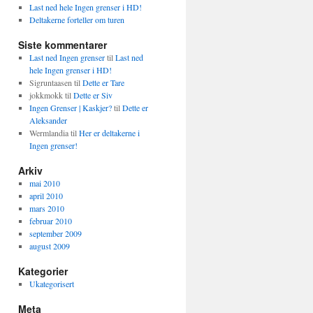
Last ned hele Ingen grenser i HD!
Deltakerne forteller om turen
Siste kommentarer
Last ned Ingen grenser
til
Last ned
hele Ingen grenser i HD!
Sigruntaasen
til
Dette er Tare
jokkmokk
til
Dette er Siv
Ingen Grenser | Kaskjer?
til
Dette er
Aleksander
Wermlandia
til
Her er deltakerne i
Ingen grenser!
Arkiv
mai 2010
april 2010
mars 2010
februar 2010
september 2009
august 2009
Kategorier
Ukategorisert
Meta