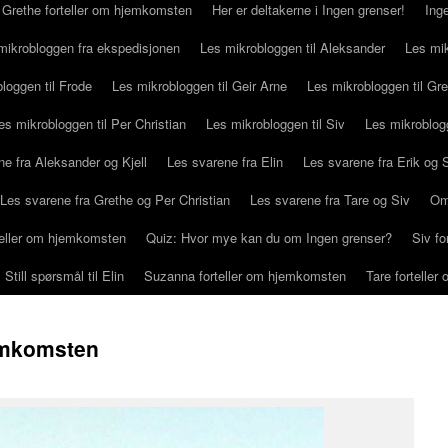
Grethe forteller om hjemkomsten
Her er deltakerne i Ingen grenser!
Ing
mikrobloggen fra ekspedisjonen
Les mikrobloggen til Aleksander
Les mik
loggen til Frode
Les mikrobloggen til Geir Arne
Les mikrobloggen til Gr
es mikrobloggen til Per Christian
Les mikrobloggen til Siv
Les mikroblog
e fra Aleksander og Kjell
Les svarene fra Elin
Les svarene fra Erik og
Les svarene fra Grethe og Per Christian
Les svarene fra Tare og Siv
Om
rteller om hjemkomsten
Quiz: Hvor mye kan du om Ingen grenser?
Siv f
Still spørsmål til Elin
Suzanna forteller om hjemkomsten
Tare fortelle
jemkomsten