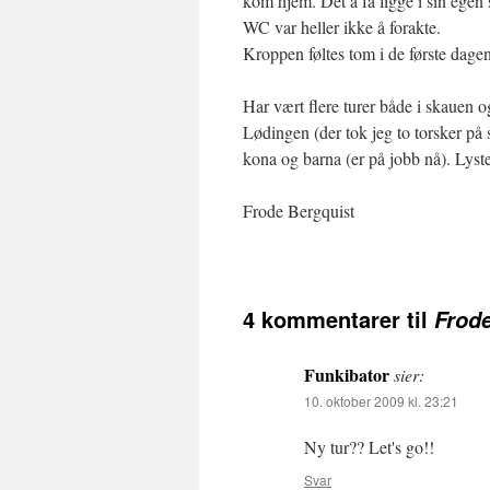
kom hjem. Det å få ligge i sin egen se
WC var heller ikke å forakte.
Kroppen føltes tom i de første dagene
Har vært flere turer både i skauen 
Lødingen (der tok jeg to torsker på 
kona og barna (er på jobb nå). Lysten
Frode Bergquist
4 kommentarer til
Frode
Funkibator
sier:
10. oktober 2009 kl. 23:21
Ny tur?? Let's go!!
Svar