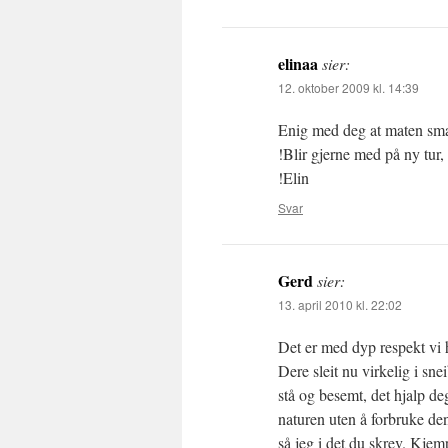
elinaa
sier:
12. oktober 2009 kl. 14:39
Enig med deg at maten sma
!Blir gjerne med på ny tur, 
!Elin
Svar
Gerd
sier:
13. april 2010 kl. 22:02
Det er med dyp respekt vi 
Dere sleit nu virkelig i sn
stå og besemt, det hjalp de
naturen uten å forbruke den
så jeg i det du skrev. Kjem