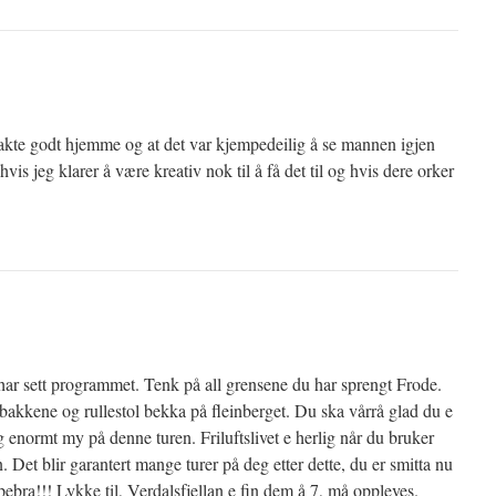
kte godt hjemme og at det var kjempedeilig å se mannen igjen
hvis jeg klarer å være kreativ nok til å få det til og hvis dere orker
har sett programmet. Tenk på all grensene du har sprengt Frode.
eibakkene og rullestol bekka på fleinberget. Du ska vårrå glad du e
g enormt my på denne turen. Friluftslivet e herlig når du bruker
. Det blir garantert mange turer på deg etter dette, du er smitta nu
pebra!!! Lykke til, Verdalsfjellan e fin dem å 7, må oppleves.