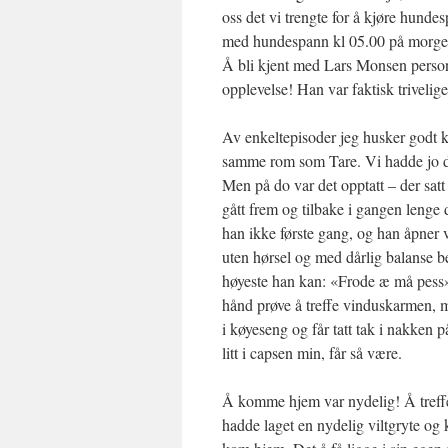
oss det vi trengte for å kjøre hundes
med hundespann kl 05.00 på morgen
Å bli kjent med Lars Monsen person
opplevelse! Han var faktisk triveli
Av enkeltepisoder jeg husker godt 
samme rom som Tare. Vi hadde jo dru
Men på do var det opptatt – der sa
gått frem og tilbake i gangen leng
han ikke første gang, og han åpner vi
uten hørsel og med dårlig balanse b
høyeste han kan: «Frode æ må pess».
hånd prøve å treffe vinduskarmen, me
i køyeseng og får tatt tak i nakken 
litt i capsen min, får så være.
Å komme hjem var nydelig! Å treff
hadde laget en nydelig viltgryte og 