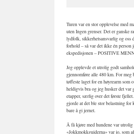
Turen var en stor opplevelse med mang
uten Ingen grenser. Det er ganske r
lydfolk, sikkerhetsansvarlig og oss 
forhold – så var det ikke én person 
ekspedisjonen – POSITIVE MENN
Jeg opplevde et utrolig godt samhold 
gjennomføre alle 480 km. For meg ble
tøffeste laget for en høyrearm som of
heldigvis bra og jeg husker det var
etapper, særlig over det første fjel
gjorde at det ble stor belastning fo
bare å gi jernet.
Å få kjøre med hundene var utrolig m
«Jokkmokkguiderna» var jo, som all