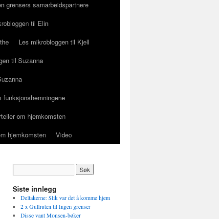
en grensers samarbeidspartnere
robloggen til Elin
ethe
Les mikrobloggen til Kjell
gen til Suzanna
 Suzanna
 funksjonshemningene
orteller om hjemkomsten
r om hjemkomsten
Video
Siste innlegg
Deltakerne: Slik var det å komme hjem
2 x Gullruten til Ingen grenser
Disse vant Monsen-bøker