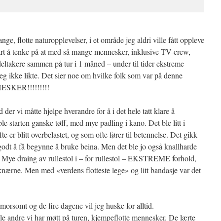
e, flotte naturopplevelser, i et område jeg aldri ville fått oppleve
art å tenke på at med så mange mennesker, inklusive TV-crew,
deltakere sammen på tur i 1 måned – under til tider ekstreme
jeg ikke likte. Det sier noe om hvilke folk som var på denne
ESKER!!!!!!!!!
der vi måtte hjelpe hverandre for å i det hele tatt klare å
 starten ganske tøff, med mye padling i kano. Det ble litt i
te er blitt overbelastet, og som ofte fører til betennelse. Det gikk
 godt å få begynne å bruke beina. Men det ble jo også knallharde
let. Mye draing av rullestol i – for rullestol – EKSTREME forhold,
r knærne. Men med «verdens flotteste lege» og litt bandasje var det
orsomt og de fire dagene vil jeg huske for alltid.
e andre vi har møtt på turen, kjempeflotte mennesker. De lærte