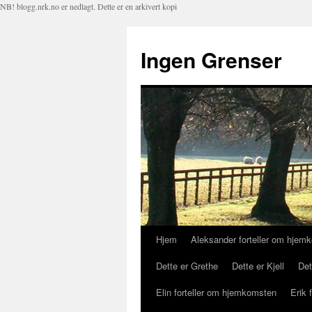
NB! blogg.nrk.no er nedlagt. Dette er en arkivert kopi
Ingen Grenser
Hjem
Aleksander forteller om hjem
Hopp
Dette er Grethe
Dette er Kjell
Det
til
Elin forteller om hjemkomsten
Erik 
innhold