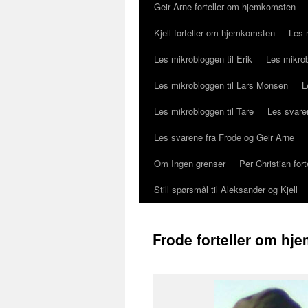
Geir Arne forteller om hjemkomsten
Kjell forteller om hjemkomsten
Les 
Les mikrobloggen til Erik
Les mikrob
Les mikrobloggen til Lars Monsen
L
Les mikrobloggen til Tare
Les svaren
Les svarene fra Frode og Geir Arne
Om Ingen grenser
Per Christian fo
Still spørsmål til Aleksander og Kjell
Frode forteller om h