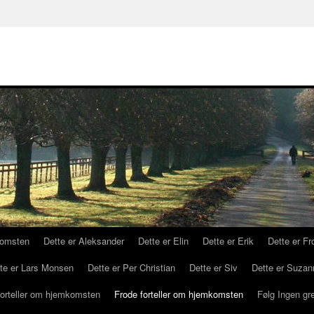
komsten
Dette er Aleksander
Dette er Elin
Dette er Erik
Dette er Fr
te er Lars Monsen
Dette er Per Christian
Dette er Siv
Dette er Suzan
forteller om hjemkomsten
Frode forteller om hjemkomsten
Følg Ingen gr