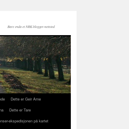
Bare enda et NRK-blogger-nettsted
ode
Dette er Geir Arne
na
Dette er Tare
enser-ekspedisjonen på kartet