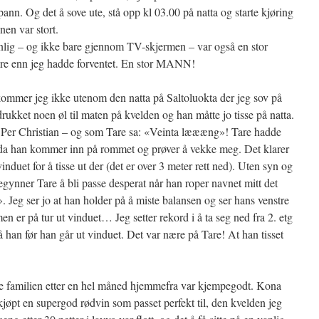
pann. Og det å sove ute, stå opp kl 03.00 på natta og starte kjøring
en var stort.
lig – og ikke bare gjennom TV-skjermen – var også en stor
gere enn jeg hadde forventet. En stor MANN!
kommer jeg ikke utenom den natta på Saltoluokta der jeg sov på
kket noen øl til maten på kvelden og han måtte jo tisse på natta.
tt Per Christian – og som Tare sa: «Veinta læææng»! Tare hadde
e da han kommer inn på rommet og prøver å vekke meg. Det klarer
nduet for å tisse ut der (det er over 3 meter rett ned). Uten syn og
egynner Tare å bli passe desperat når han roper navnet mitt det
 Jeg ser jo at han holder på å miste balansen og ser hans venstre
n er på tur ut vinduet… Jeg setter rekord i å ta seg ned fra 2. etg
på han før han går ut vinduet. Det var nære på Tare! At han tisset
e familien etter en hel måned hjemmefra var kjempegodt. Kona
kjøpt en supergod rødvin som passet perfekt til, den kvelden jeg