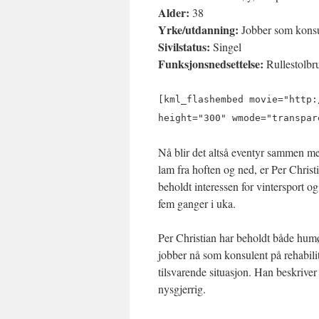
Alder:
38
Yrke/utdanning:
Jobber som konsu
Sivilstatus:
Singel
Funksjonsnedsettelse:
Rullestolbru
[kml_flashembed movie="http:
height="300" wmode="transpar
Nå blir det altså eventyr sammen med
lam fra hoften og ned, er Per Chris
beholdt interessen for vintersport og k
fem ganger i uka.
Per Christian har beholdt både humø
jobber nå som konsulent på rehabili
tilsvarende situasjon. Han beskrive
nysgjerrig.