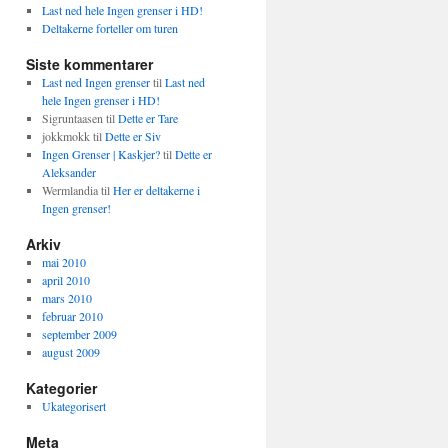
Last ned hele Ingen grenser i HD!
Deltakerne forteller om turen
Siste kommentarer
Last ned Ingen grenser
til
Last ned
hele Ingen grenser i HD!
Sigruntaasen
til
Dette er Tare
jokkmokk
til
Dette er Siv
Ingen Grenser | Kaskjer?
til
Dette er
Aleksander
Wermlandia
til
Her er deltakerne i
Ingen grenser!
Arkiv
mai 2010
april 2010
mars 2010
februar 2010
september 2009
august 2009
Kategorier
Ukategorisert
Meta