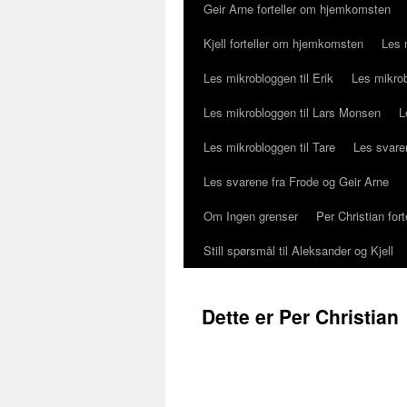
Geir Arne forteller om hjemkomsten
Kjell forteller om hjemkomsten
Les 
Les mikrobloggen til Erik
Les mikrob
Les mikrobloggen til Lars Monsen
L
Les mikrobloggen til Tare
Les svaren
Les svarene fra Frode og Geir Arne
Om Ingen grenser
Per Christian fo
Still spørsmål til Aleksander og Kjell
Dette er Per Christian