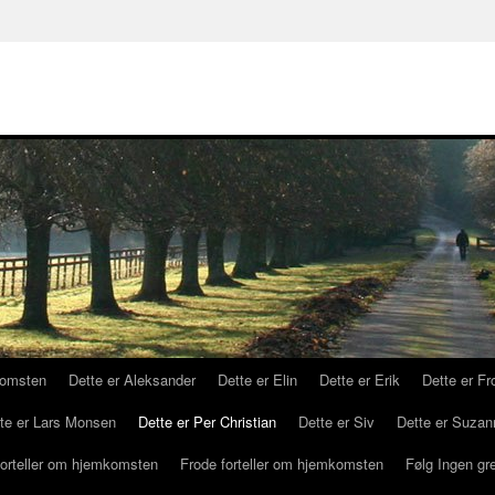
komsten
Dette er Aleksander
Dette er Elin
Dette er Erik
Dette er Fr
te er Lars Monsen
Dette er Per Christian
Dette er Siv
Dette er Suzan
forteller om hjemkomsten
Frode forteller om hjemkomsten
Følg Ingen gr