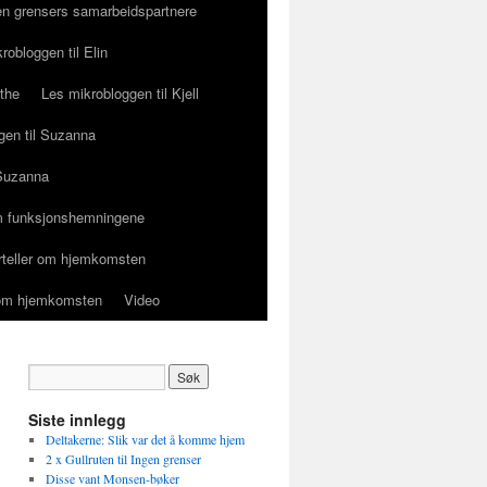
en grensers samarbeidspartnere
robloggen til Elin
ethe
Les mikrobloggen til Kjell
gen til Suzanna
 Suzanna
 funksjonshemningene
orteller om hjemkomsten
r om hjemkomsten
Video
Siste innlegg
Deltakerne: Slik var det å komme hjem
2 x Gullruten til Ingen grenser
Disse vant Monsen-bøker