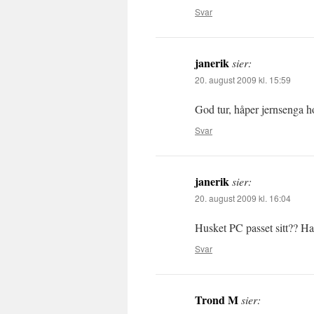
Svar
janerik
sier:
20. august 2009 kl. 15:59
God tur, håper jernsenga h
Svar
janerik
sier:
20. august 2009 kl. 16:04
Husket PC passet sitt?? Han
Svar
Trond M
sier: