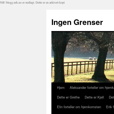
NB! blogg.nrk.no er nedlagt. Dette er en arkivert kopi
Ingen Grenser
Hjem
Aleksander forteller om hjem
Hopp
Dette er Grethe
Dette er Kjell
Det
til
Elin forteller om hjemkomsten
Erik 
innhold