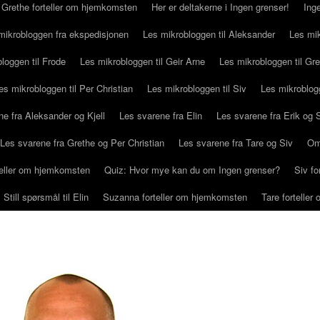
Grethe forteller om hjemkomsten
Her er deltakerne i Ingen grenser!
Ing
mikrobloggen fra ekspedisjonen
Les mikrobloggen til Aleksander
Les mik
loggen til Frode
Les mikrobloggen til Geir Arne
Les mikrobloggen til Gr
es mikrobloggen til Per Christian
Les mikrobloggen til Siv
Les mikroblog
e fra Aleksander og Kjell
Les svarene fra Elin
Les svarene fra Erik og
Les svarene fra Grethe og Per Christian
Les svarene fra Tare og Siv
Om
rteller om hjemkomsten
Quiz: Hvor mye kan du om Ingen grenser?
Siv f
Still spørsmål til Elin
Suzanna forteller om hjemkomsten
Tare fortelle