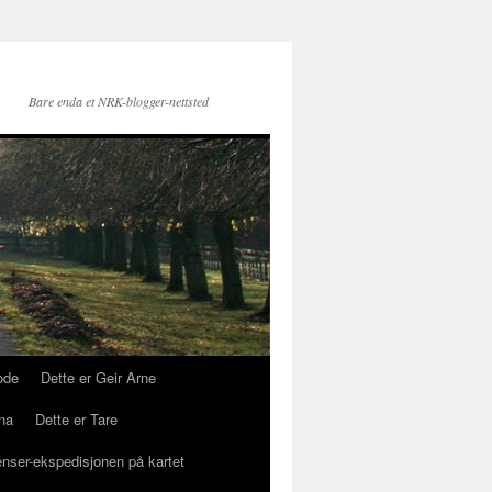
Bare enda et NRK-blogger-nettsted
ode
Dette er Geir Arne
na
Dette er Tare
enser-ekspedisjonen på kartet