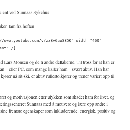
lent ved Sunnaas Sykehus
ker, lam fra hoften
//www.youtube.com/v/zzBv6auS85Q" width="460"
ent" /]
 Lars Monsen og de ti andre deltakerne. Til tross for at han er
tian – eller PC, som mange kaller ham – svært aktiv. Han har
jører nå sit-ski, er aktiv rullestolkjører og trener variert opp til
ret og motivasjonen etter ulykken som skadet ham for livet, og
teringssenteret Sunnaas med å motivere og lære opp andre i
r sine fremste egenskaper som inkluderende, energisk, positiv og