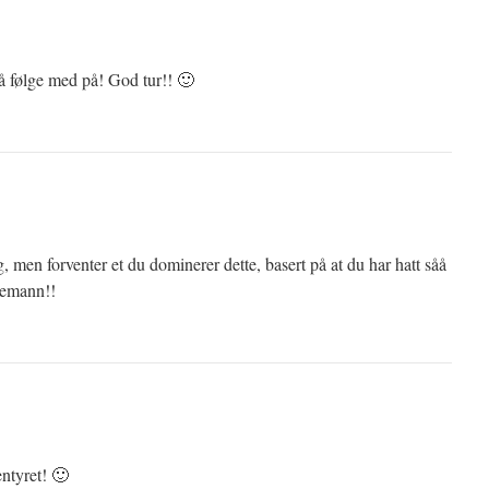
t å følge med på! God tur!! 🙂
g, men forventer et du dominerer dette, basert på at du har hatt såå
ikemann!!
entyret! 🙂