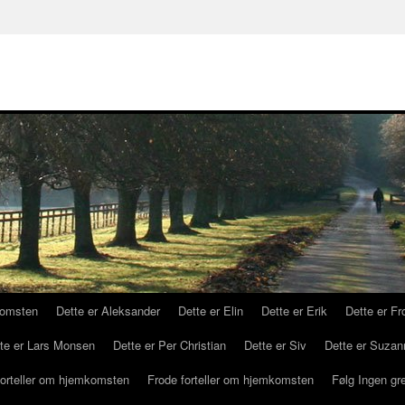
komsten
Dette er Aleksander
Dette er Elin
Dette er Erik
Dette er Fr
te er Lars Monsen
Dette er Per Christian
Dette er Siv
Dette er Suzan
forteller om hjemkomsten
Frode forteller om hjemkomsten
Følg Ingen gr