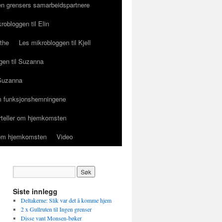
en grensers samarbeidspartnere
robloggen til Elin
ethe
Les mikrobloggen til Kjell
gen til Suzanna
 Suzanna
 funksjonshemningene
orteller om hjemkomsten
r om hjemkomsten
Video
Siste innlegg
Deltakerne: Slik var det å komme hjem
2 x Gullruten til Ingen grenser
Disse vant Monsen-bøker