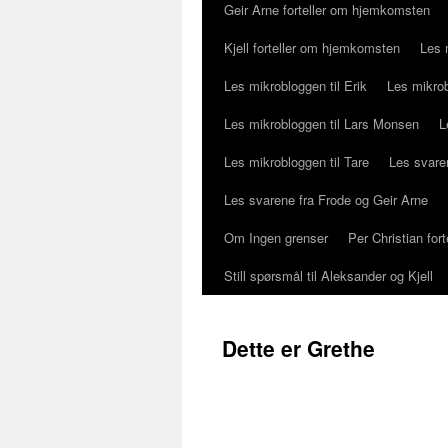
Geir Arne forteller om hjemkomsten
Kjell forteller om hjemkomsten
Les 
Les mikrobloggen til Erik
Les mikrob
Les mikrobloggen til Lars Monsen
L
Les mikrobloggen til Tare
Les svaren
Les svarene fra Frode og Geir Arne
Om Ingen grenser
Per Christian fo
Still spørsmål til Aleksander og Kjell
Dette er Grethe