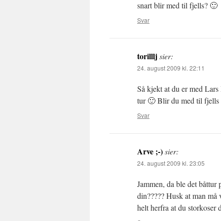
snart blir med til fjells? 🙂
Svar
torilllj
sier:
24. august 2009 kl. 22:11
Så kjekt at du er med Lars 
tur 🙂 Blir du med til fjel
Svar
Arve ;-)
sier:
24. august 2009 kl. 23:05
Jammen, da ble det båttur
din????? Husk at man må 
helt herfra at du storkoser 