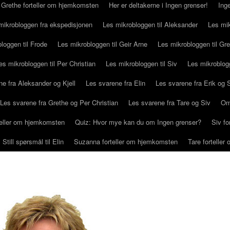
Grethe forteller om hjemkomsten
Her er deltakerne i Ingen grenser!
Ing
mikrobloggen fra ekspedisjonen
Les mikrobloggen til Aleksander
Les mik
loggen til Frode
Les mikrobloggen til Geir Arne
Les mikrobloggen til Gr
es mikrobloggen til Per Christian
Les mikrobloggen til Siv
Les mikroblog
e fra Aleksander og Kjell
Les svarene fra Elin
Les svarene fra Erik og
Les svarene fra Grethe og Per Christian
Les svarene fra Tare og Siv
Om
rteller om hjemkomsten
Quiz: Hvor mye kan du om Ingen grenser?
Siv f
Still spørsmål til Elin
Suzanna forteller om hjemkomsten
Tare fortelle