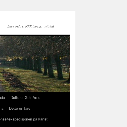
Bare enda et NRK-blogger-nettsted
ode
Dette er Geir Arne
na
Dette er Tare
enser-ekspedisjonen på kartet