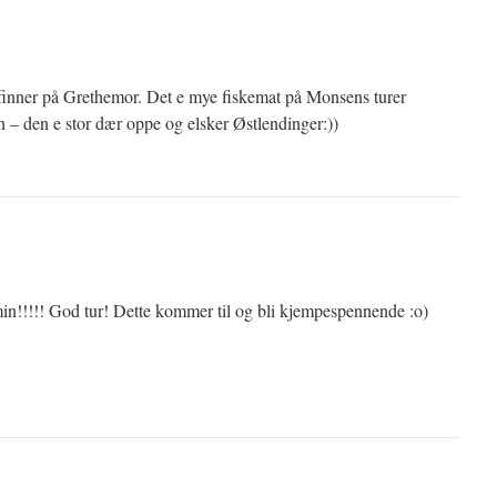
finner på Grethemor. Det e mye fiskemat på Monsens turer
 – den e stor dær oppe og elsker Østlendinger:))
n!!!!! God tur! Dette kommer til og bli kjempespennende :o)