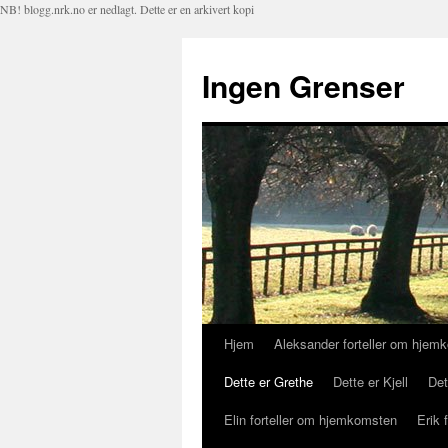
NB! blogg.nrk.no er nedlagt. Dette er en arkivert kopi
Ingen Grenser
Hjem
Aleksander forteller om hjem
Hopp
Dette er Grethe
Dette er Kjell
Det
til
Elin forteller om hjemkomsten
Erik 
innhold