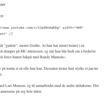
tør
rt
//www.youtube.com/v/2JpO8nAqKDg" width="460"
ent" /]
itt ”guttete”, mener Grethe. At hun har mistet beinet i en
en demper på MC-interessen, og når hun blir bedt om å beskrive
r på Jerez-banen bakpå med Randy Mamola».
e på tomta si så ofte hun kan. Dessuten trener hun styrke et par-tre
e.
 med Lars Monsen, og til samarbeidet med de andre deltakerne. Det
 kameraene på seg hele tiden.