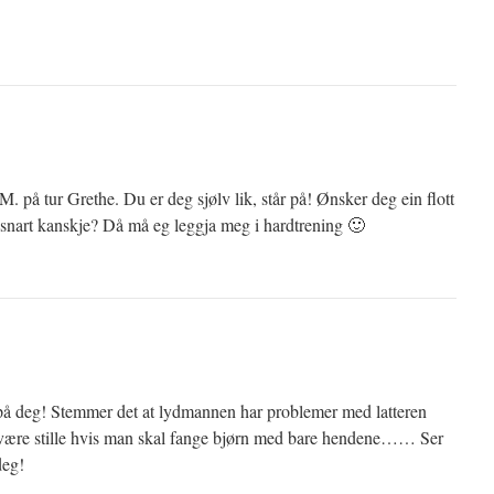
M. på tur Grethe. Du er deg sjølv lik, står på! Ønsker deg ein flott
ls snart kanskje? Då må eg leggja meg i hardtrening 🙂
 på deg! Stemmer det at lydmannen har problemer med latteren
være stille hvis man skal fange bjørn med bare hendene…… Ser
deg!