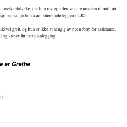
otorsykkelulykke, der hun rev opp den venstre ankelen til midt på
asjoner, valgte hun å amputere hele leggen i 2005.
likevel greit, og hun er ikke avhengig av noen form for assistanse.
tid og krever litt mer planlegging.
e er Grethe
!!