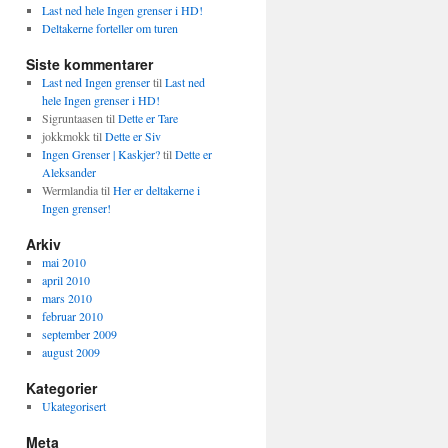
Last ned hele Ingen grenser i HD!
Deltakerne forteller om turen
Siste kommentarer
Last ned Ingen grenser
til
Last ned
hele Ingen grenser i HD!
Sigruntaasen
til
Dette er Tare
jokkmokk
til
Dette er Siv
Ingen Grenser | Kaskjer?
til
Dette er
Aleksander
Wermlandia
til
Her er deltakerne i
Ingen grenser!
Arkiv
mai 2010
april 2010
mars 2010
februar 2010
september 2009
august 2009
Kategorier
Ukategorisert
Meta