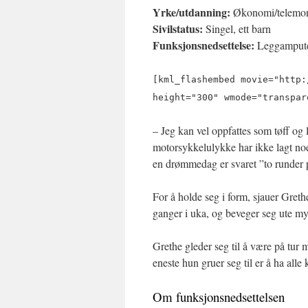
Yrke/utdanning:
Økonomi/telemon
Sivilstatus:
Singel, ett barn
Funksjonsnedsettelse:
Leggampute
[kml_flashembed movie="http:
height="300" wmode="transpar
– Jeg kan vel oppfattes som tøff og l
motorsykkelulykke har ikke lagt no
en drømmedag er svaret ”to runde
For å holde seg i form, sjauer Greth
ganger i uka, og beveger seg ute my
Grethe gleder seg til å være på tur
eneste hun gruer seg til er å ha alle
Om funksjonsnedsettelsen