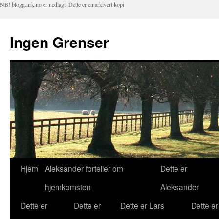
NB! blogg.nrk.no er nedlagt. Dette er en arkivert kopi
Ingen Grenser
Hjem
Aleksander forteller om
Dette er
Hopp
hjemkomsten
Aleksander
til
Dette er
Dette er
Dette er Lars
Dette er
innhold