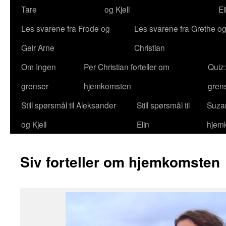
Tare
og Kjell
El
Les svarene fra Frode og
Les svarene fra Grethe og
Geir Arne
Christian
Om Ingen
Per Christian forteller om
Quiz
grenser
hjemkomsten
gren
Still spørsmål til Aleksander
Still spørsmål til
Suzan
og Kjell
Elin
hjem
Siv forteller om hjemkomsten