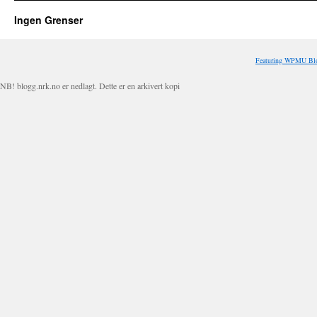
Ingen Grenser
Featuring WPMU Blo
NB! blogg.nrk.no er nedlagt. Dette er en arkivert kopi