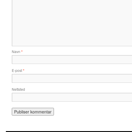
Navn
*
E-post
*
Nettsted