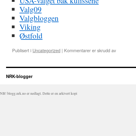
USA-valget bak kulissene
Valg09
Valgbloggen
Viking
Østfold
Publisert i
Uncategorized
|
Kommentarer er skrudd av
for
Blogger
fra
NRK
NRK-blogger
NB! blogg.nrk.no er nedlagt. Dette er en arkivert kopi