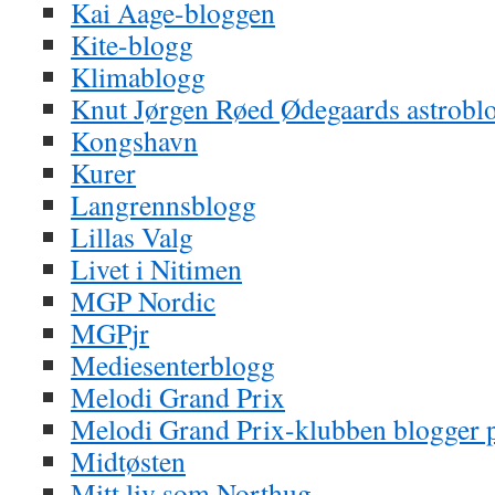
Kai Aage-bloggen
Kite-blogg
Klimablogg
Knut Jørgen Røed Ødegaards astrobl
Kongshavn
Kurer
Langrennsblogg
Lillas Valg
Livet i Nitimen
MGP Nordic
MGPjr
Mediesenterblogg
Melodi Grand Prix
Melodi Grand Prix-klubben blogger
Midtøsten
Mitt liv som Northug